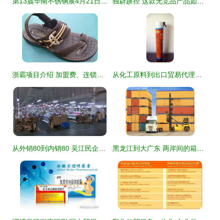
第13届华南不锈钢展4月21日至23日举行 国内贸易代理迎来新机遇
独辟蹊径 这款无竞品产品如何俘获3亿宝妈的心，引发代理商疯狂争抢
浙霸项目介绍 加盟费、连锁店与招商代理一站式解析
从化工原料到出口贸易代理商 青岛德润嘉国际贸易的业务布局解析
从外销80到内销80 吴江民企以拳头商品成功开拓内销市场的幕后故事
黑龙江到大广东 两岸间的箱时运略——论国内海运选择与关税方策