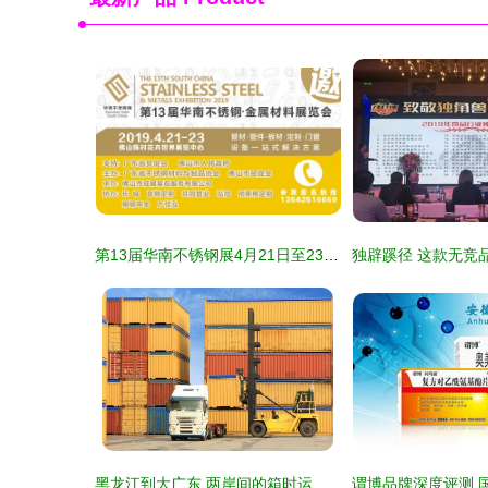
第13届华南不锈钢展4月21日至23日举行 国内贸易代理迎来新机遇
黑龙江到大广东 两岸间的箱时运略——论国内海运选择与关税方策