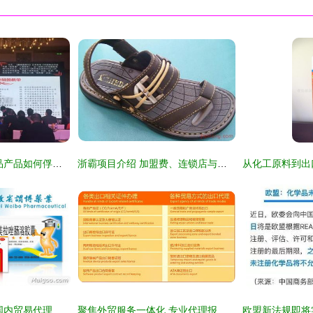
独辟蹊径 这款无竞品产品如何俘获3亿宝妈的心，引发代理商疯狂争抢
浙霸项目介绍 加盟费、连锁店与招商代理一站式解析
谓博品牌深度评测 国内贸易代理领域的领航者
聚焦外贸服务一体化 专业代理报关与商贸对接新路径