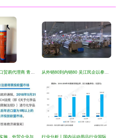
从化工原料到出口贸易代理商 青岛德润嘉国际贸易的业务布局解析
从外销80到内销80 吴江民企以拳头商品成功开拓内销市场的幕后故事
欧盟新法规即将实施，外贸企业与国内贸易代理的应对指南
行业分析丨国内运动用品行业国际进出口现状与国内贸易代理发展探析