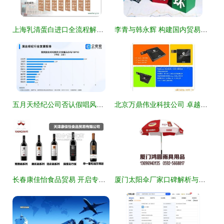
上海乳清蛋白进口全流程解析 报关监管、拆箱操作与货权转让实务指南
李青与韩永辉 构建国内贸易代理新体系，应对双循环格局下的挑战与对策
五月天经纪公司否认假唱风波，国内演出经纪企业超30万家，北京居首
北京万鼎伟业科技公司 卓越的国内贸易代理服务领航者
长春康佳怡食品贸易 开启专业红酒代理事业的新篇章
厦门太阳伞厂家口碑解析与户外中大号太阳伞国内贸易代理全攻略